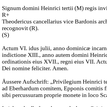
Signum domini Heinrici tertii (M) regis inv
R+
Theodericus cancellarius vice Bardonis arch
recognovit (R).
(S)
Actum VI. idus julii, anno dominicæ incar
indictione XIII., anno autem domini Heinrici
ordinationis eius XVII., regni eius VII. Ac
Dei nomine feliciter. Amen.
Äussere Aufschrift: „Privilegium Heinrici te
ad Eberhardum comitem, Epponis comitis f
sibi percussuram proprie monete in loco Sc