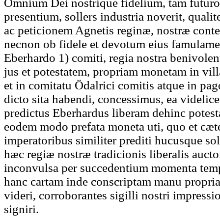
Omnium Dei nostrique fidelium, tam futu
presentium, sollers industria noverit, qual
ac peticionem Agnetis reginæ, nostræ contec
necnon ob fidele et devotum eius famulamen
Eberhardo 1) comiti, regia nostra benivolent
jus et potestatem, propriam monetam in vil
et in comitatu Ödalrici comitis atque in pa
dicto sita habendi, concessimus, ea videlicet
predictus Eberhardus liberam dehinc potest
eodem modo prefata moneta uti, quo et cæte
imperatoribus similiter prediti hucusque solit
hæc regiæ nostræ tradicionis liberalis auctori
inconvulsa per succedentium momenta tem
hanc cartam inde conscriptam manu propria, 
videri, corroborantes sigilli nostri impress
signiri.