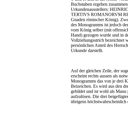
Buchstaben ergeben zusammen 
Urkundenausstellers: HEIN
TERTIVS ROMANORVM REX (He
Gnaden römischer König). Zweif
des Monogramms ist jedoch der
vom König selber (mit offensic
Hand) gezogen wurde und in de
Vollziehungsstrich bezeichnet w
persönlichen Anteil des Herrsc
Urkunde darstellt.
Auf der gleichen Zeile, der so
erscheint rechts aussen als no
Monogramms das von je drei K
Beizeichen. Es wird aus den d
gebildet und ist wohl als Manu
aufzulösen. Die drei beigefügt
übrigens höchstwahrscheinlich 