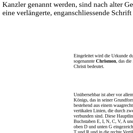
Kanzler genannt werden, sind nach alter G
eine verlängerte, enganschliessende Schrif
Eingeleitet wird die Urkunde du
sogenannte
Chrismon
, das di
Christi bedeutet.
Unübersehbar ist aber vor alle
Königs, das in seiner Grundform
bestehend aus einem waagrechte
vertikalen Linien, die durch zw
verbunden sind. Diese Hauptlin
Buchstaben E, I, N, C, V, A und 
oben D und unten G eingezeichne
T und R und in die rechte Vert