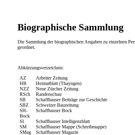
Biographische Sammlung
Die Sammlung der biographischen Angaben zu einzelnen Persö
geordnet.
Abkürzungsverzeichnis:
AZ
Arbeiter Zeitung
HB
Heimatblatt (Thayngen)
NZZ
Neue Zürcher Zeitung
RSch
Randenschau
SB
Schaffhauser Beiträge zur Geschichte
SBZ
Schweizer Bauzeitung
SH-
Schaffhauser Bock
Bock
SI
Schaffhauser Intelligenzblatt
SM
Schaffhauser Mappe (Schreibmappe)
SMag
Schaffhauser Magazin