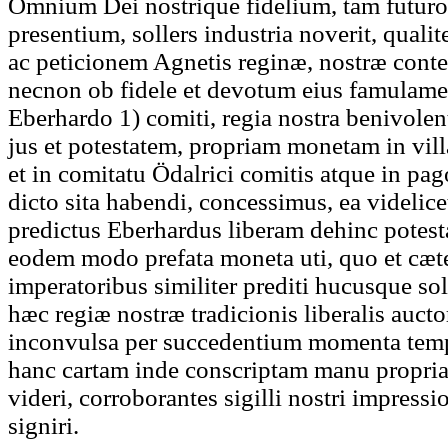
Omnium Dei nostrique fidelium, tam futu
presentium, sollers industria noverit, qual
ac peticionem Agnetis reginæ, nostræ contec
necnon ob fidele et devotum eius famulamen
Eberhardo 1) comiti, regia nostra benivolent
jus et potestatem, propriam monetam in vil
et in comitatu Ödalrici comitis atque in pa
dicto sita habendi, concessimus, ea videlicet
predictus Eberhardus liberam dehinc potest
eodem modo prefata moneta uti, quo et cæte
imperatoribus similiter prediti hucusque solit
hæc regiæ nostræ tradicionis liberalis auctori
inconvulsa per succedentium momenta tem
hanc cartam inde conscriptam manu propria, 
videri, corroborantes sigilli nostri impress
signiri.