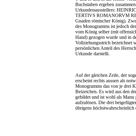
Buchstaben ergeben zusammen 
Urkundenausstellers: HEIN
TERTIVS ROMANORVM REX (He
Gnaden römischer König). Zweif
des Monogramms ist jedoch der
vom König selber (mit offensic
Hand) gezogen wurde und in de
Vollziehungsstrich bezeichnet w
persönlichen Anteil des Herrsc
Urkunde darstellt.
Auf der gleichen Zeile, der so
erscheint rechts aussen als no
Monogramms das von je drei K
Beizeichen. Es wird aus den d
gebildet und ist wohl als Manu
aufzulösen. Die drei beigefügt
übrigens höchstwahrscheinlich 