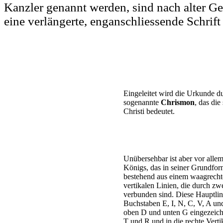
Kanzler genannt werden, sind nach alter G
eine verlängerte, enganschliessende Schrif
Eingeleitet wird die Urkunde du
sogenannte
Chrismon
, das di
Christi bedeutet.
Unübersehbar ist aber vor alle
Königs, das in seiner Grundform
bestehend aus einem waagrechte
vertikalen Linien, die durch zw
verbunden sind. Diese Hauptlin
Buchstaben E, I, N, C, V, A und 
oben D und unten G eingezeichne
T und R und in die rechte Vert