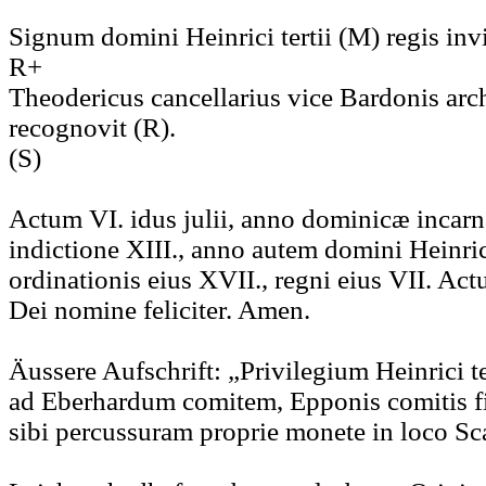
Signum domini Heinrici tertii (M) regis inv
R+
Theodericus cancellarius vice Bardonis arch
recognovit (R).
(S)
Actum VI. idus julii, anno dominicæ incar
indictione XIII., anno autem domini Heinrici
ordinationis eius XVII., regni eius VII. Ac
Dei nomine feliciter. Amen.
Äussere Aufschrift: „Privilegium Heinrici te
ad Eberhardum comitem, Epponis comitis f
sibi percussuram proprie monete in loco Sc